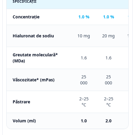
SPECIFICAȚII
Concentrație
1.0 %
1.0 %
1.6
Hialuronat de sodiu
10 mg
20 mg
16 
Greutate moleculară*
1.6
1.6
1.
(MDa)
25
25
5
Vâscozitate* (mPas)
000
000
00
2–25
2–25
2–
Păstrare
°C
°C
°
Volum (ml)
1.0
2.0
1.