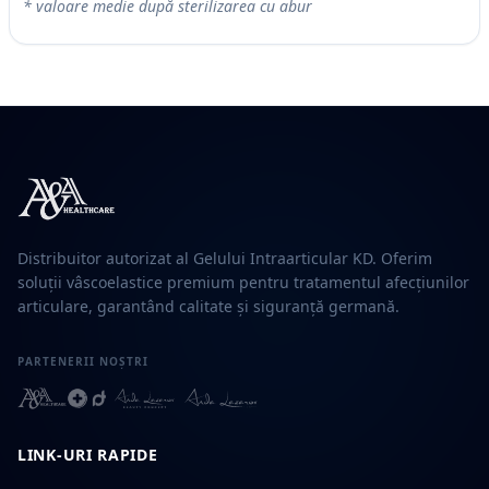
* valoare medie după sterilizarea cu abur
Distribuitor autorizat al Gelului Intraarticular KD. Oferim
soluții vâscoelastice premium pentru tratamentul afecțiunilor
articulare, garantând calitate și siguranță germană.
PARTENERII NOȘTRI
LINK-URI RAPIDE