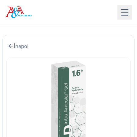
Acasă
Înapoi
Gel Intraarticular KD
Infiltrații Genunchi
Info Utile
Contact