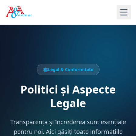
Acasă
Gel Intraarticular KD
Legal & Conformitate
Infiltrații Genunchi
Politici și Aspecte
Info Utile
Legale
Contact
Transparența și încrederea sunt esențiale
pentru noi. Aici găsiți toate informațiile