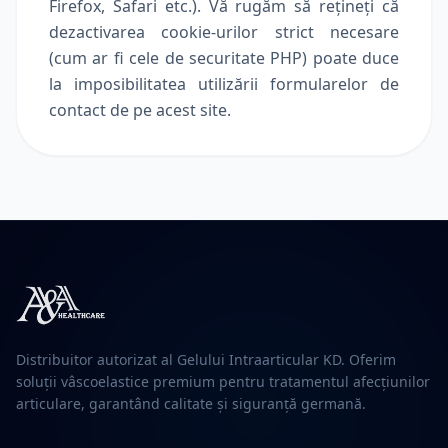
Firefox, Safari etc.). Vă rugăm să rețineți că
dezactivarea cookie-urilor strict necesare
(cum ar fi cele de securitate PHP) poate duce
la imposibilitatea utilizării formularelor de
contact de pe acest site.
Distribuitor autorizat al Gelului Intraarticular KD. Oferim
soluții vâscoelastice premium pentru tratamentul afecțiunilor
articulare, garantând calitate și siguranță germană.