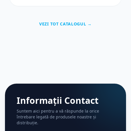
sodiu: 32 mg Volum: 2 ml Greutate moleculară:
~1.6 MDa Vâscozitate: ~50.000 mPas Sterilizare:
cu abur, sistem dublu de barieră Depozitare:
2–25°C Indicații Recomandat pentru
VEZI TOT CATALOGUL →
osteoartrită la nivelul articulațiilor sinoviale
majore.
Informații Contact
Suntem aici pentru a vă răspunde la orice
întrebare legată de produsele noastre și
distribuție.