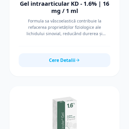
Gel intraarticular KD - 1.6% | 16
mg / 1 ml
Formula sa vâscoelastică contribuie la
refacerea proprietăților fiziologice ale
lichidului sinovial, reducând durerea și
îmbunătățind mobilitatea. Beneficii Lubrifiere
eficientă a articulației Reducerea durerii
Îmbunătățirea mobilității Susținerea funcției
articulare Specificații Concentrație: 1.6%
Cere Detalii
Hialuronat de sodiu: 16 mg Volum: 1 ml
Greutate moleculară: ~1.6 MDa Vâscozitate:
~50.000 mPas Sterilizare: cu abur, sistem dublu
de barieră Depozitare: 2–25°C Indicații Pentru
tratamentul osteoartritei în articulații precum
genunchi, umăr sau șold.