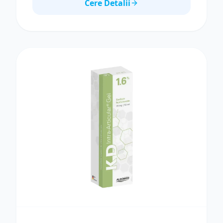
menținerea funcției articulare Specificații
Cere Detalii
Concentrație: 1.0% Hialuronat de sodiu: 10 mg
Volum: 1 ml Greutate moleculară: ~1.6 MDa
Vâscozitate: ~25.000 mPas Sterilizare: cu abur,
sistem dublu de barieră Indicații Recomandat
pentru tratamentul osteoartritei în stadii
incipiente, la nivelul articulațiilor sinoviale
majore.