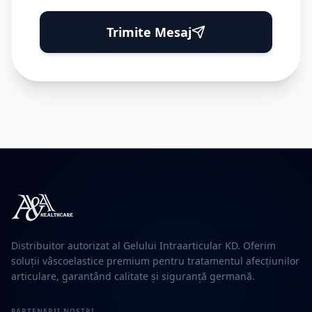
Trimite Mesaj
Distribuitor autorizat al Gelului Intraarticular KD. Oferim
soluții vâscoelastice premium pentru tratamentul afecțiunilor
articulare, garantând calitate și siguranță germană.
PARTENERII NOȘTRI