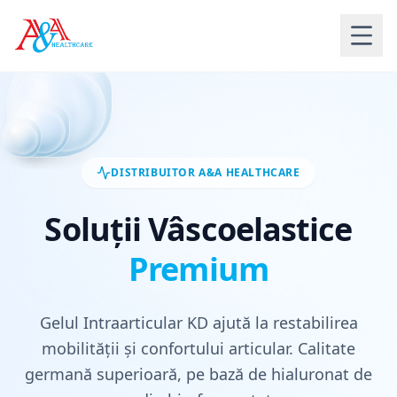
Acasă
Gel Intraarticular KD
DISTRIBUITOR A&A HEALTHCARE
Soluții Vâscoelastice
Infiltrații Genunchi
Premium
Info Utile
Gelul Intraarticular KD ajută la restabilirea
Contact
mobilității și confortului articular. Calitate
germană superioară, pe bază de hialuronat de