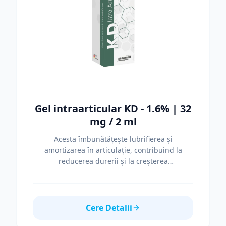
Gel intraarticular KD - 1.6% | 32
mg / 2 ml
Acesta îmbunătățește lubrifierea și
amortizarea în articulație, contribuind la
reducerea durerii și la creșterea
funcționalității. Beneficii Efect vâscoelastic
superior Reducere eficientă a durerii articulare
Susținerea mișcării în activități zilnice
Îmbunătățirea calității vieții pacientului
Cere Detalii
Specificații Concentrație: 1.6% Hialuronat de